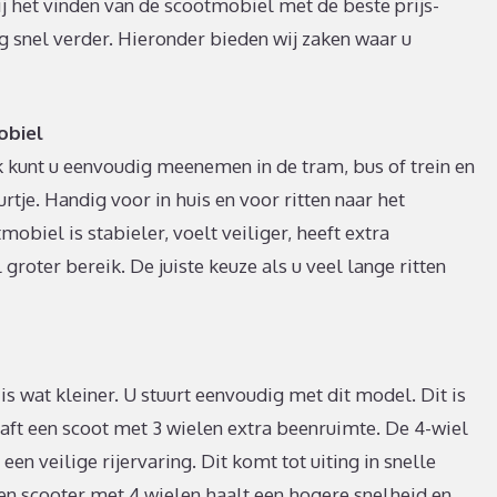
j het vinden van de scootmobiel met de beste prijs-
g snel verder. Hieronder bieden wij zaken waar u
obiel
kunt u eenvoudig meenemen in de tram, bus of trein en
urtje. Handig voor in huis en voor ritten naar het
obiel is stabieler, voelt veiliger, heeft extra
roter bereik. De juiste keuze als u veel lange ritten
is wat kleiner. U stuurt eenvoudig met dit model. Dit is
haft een scoot met 3 wielen extra beenruimte. De 4-wiel
en veilige rijervaring. Dit komt tot uiting in snelle
n scooter met 4 wielen haalt een hogere snelheid en