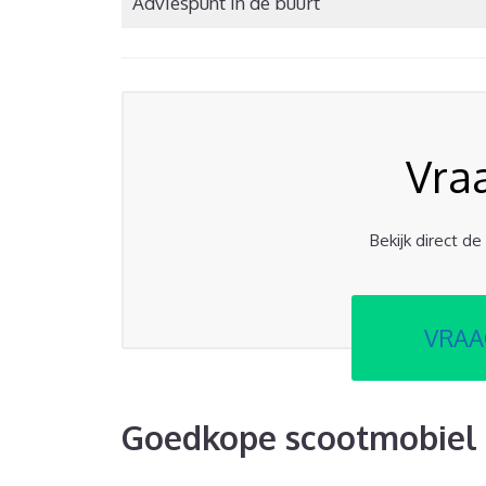
Adviespunt in de buurt
Vra
Bekijk direct d
VRAA
Goedkope scootmobiel 