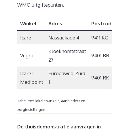
WMO uitgiftepunten.
Winkel
Adres
Postcode
Pla
Icare
Nassaukade 4
9411 KG
Beil
Kloekhorststraat
Vegro
9401 BB
Ass
27
Icare l
Europaweg-Zuid
9401 RK
Ass
Medipoint
1
Tabel met lokale winkels, aanbieders en
zorginstellingen
De thuisdemonstratie aanvragen in