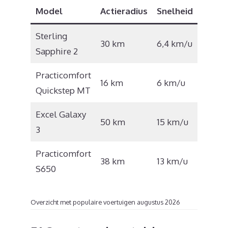
Model
Actieradius
Snelheid
Prijs
Sterling
€
30 km
6,4 km/u
Sapphire 2
1.948
Practicomfort
€
16 km
6 km/u
Quickstep MT
1.070
Excel Galaxy
€
50 km
15 km/u
3
6.100
Practicomfort
€
38 km
13 km/u
S650
3.800
Overzicht met populaire voertuigen augustus 2026