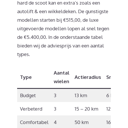
hard de scoot kan en extra’s zoals een
autolift & een wikkeldeken. De gunstigste
modellen starten bij €515,00, de luxe
uitgevoerde modellen lopen al snel tegen
de €5.400,00. In de onderstaande tabel
bieden wij de adviesprijs van een aantal
types.
Aantal
Type
Actieradius
Snelheid
wielen
Budget
3
13 km
6 km/u
Verbeterd
3
15 – 20 km
12 km/u
Comfortabel
4
50 km
16 km/u