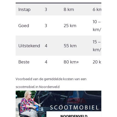
Instap
3
8 km
6 km/u
10 – 12
Goed
3
25 km
km/u
15 – 17
Uitstekend
4
55 km
km/u
Beste
4
80 km+
20 km/u
Voorbeeld van de gemiddelde kosten van een
scootmobiel in Noordenveld