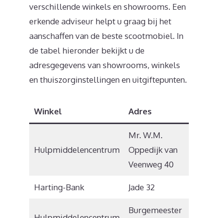
verschillende winkels en showrooms. Een
erkende adviseur helpt u graag bij het
aanschaffen van de beste scootmobiel. In
de tabel hieronder bekijkt u de
adresgegevens van showrooms, winkels
en thuiszorginstellingen en uitgiftepunten.
Winkel
Adres
Postc
Mr. W.M.
Hulpmiddelencentrum
Oppedijk van
9251 G
Veenweg 40
Harting-Bank
Jade 32
9207 G
Burgemeester
Hulpmiddelencentrum
9203 K