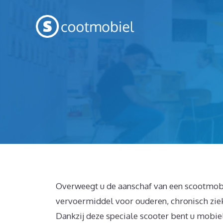
Spring
naar
inhoud
Overweegt u de aanschaf van een scootmobi
vervoermiddel voor ouderen, chronisch zie
Dankzij deze speciale scooter bent u mobiel